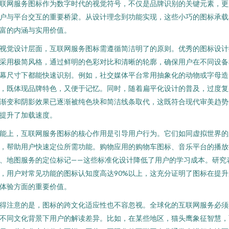
联网服务图标作为数字时代的视觉符号，不仅是品牌识别的关键元素，更
户与平台交互的重要桥梁。从设计理念到功能实现，这些小巧的图标承载
富的内涵与实用价值。
视觉设计层面，互联网服务图标需遵循简洁明了的原则。优秀的图标设计
采用极简风格，通过鲜明的色彩对比和清晰的轮廓，确保用户在不同设备
幕尺寸下都能快速识别。例如，社交媒体平台常用抽象化的动物或字母造
，既体现品牌特色，又便于记忆。同时，随着扁平化设计的普及，过度复
渐变和阴影效果已逐渐被纯色块和简洁线条取代，这既符合现代审美趋势
提升了加载速度。
能上，互联网服务图标的核心作用是引导用户行为。它们如同虚拟世界的
，帮助用户快速定位所需功能。购物应用的购物车图标、音乐平台的播放
、地图服务的定位标记——这些标准化设计降低了用户的学习成本。研究
，用户对常见功能的图标认知度高达90%以上，这充分证明了图标在提升
体验方面的重要价值。
得注意的是，图标的跨文化适应性也不容忽视。全球化的互联网服务必须
不同文化背景下用户的解读差异。比如，在某些地区，猫头鹰象征智慧，