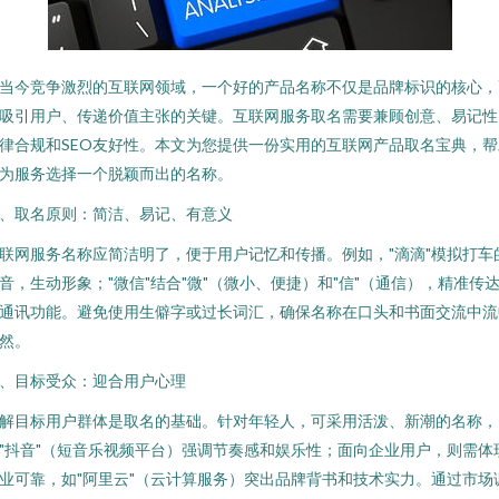
当今竞争激烈的互联网领域，一个好的产品名称不仅是品牌标识的核心，
吸引用户、传递价值主张的关键。互联网服务取名需要兼顾创意、易记性
律合规和SEO友好性。本文为您提供一份实用的互联网产品取名宝典，帮
为服务选择一个脱颖而出的名称。
、取名原则：简洁、易记、有意义
联网服务名称应简洁明了，便于用户记忆和传播。例如，"滴滴"模拟打车
音，生动形象；"微信"结合"微"（微小、便捷）和"信"（通信），精准传
通讯功能。避免使用生僻字或过长词汇，确保名称在口头和书面交流中流
然。
、目标受众：迎合用户心理
解目标用户群体是取名的基础。针对年轻人，可采用活泼、新潮的名称，
"抖音"（短音乐视频平台）强调节奏感和娱乐性；面向企业用户，则需体
业可靠，如"阿里云"（云计算服务）突出品牌背书和技术实力。通过市场