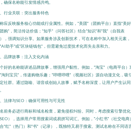
，确保名称能引发情感共鸣。
、行业关联：突出服务特色
称应反映服务核心功能或行业属性。例如，"美团"（团购平台）直指"美
团购"，简洁传达价值；"知乎"（问答社区）结合"知识"和"我"（自我表
），强调知识分享。如果服务涉及创新技术，可在名称中加入相关元素，
"AI助手"或"区块链钱包"，但需避免过度技术化而失去亲和力。
、品牌故事：注入文化内涵
个好的名称能讲述品牌故事，增强用户黏性。例如，"淘宝"（电商平台）
"淘到宝贝"，传递购物乐趣；"哔哩哔哩"（视频社区）源自动漫文化，吸
定社群。通过隐喻、谐音或创始人故事，赋予名称深度，让用户产生认同
。
、法律与SEO：确保可用性与可见性
名前务必进行商标和域名检查，避免侵权纠纷。同时，考虑搜索引擎优化
SEO），选择用户常用搜索词或易拼写词汇。例如，"小红书"（社交电商
合"红"（热门）和"书"（记录），既独特又易于搜索。测试名称在不同语